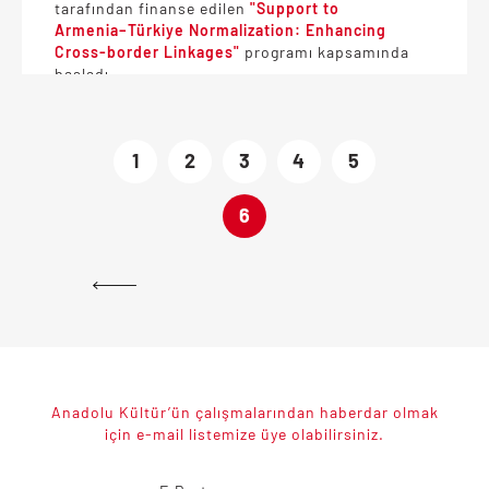
tarafından finanse edilen
"Support to
Armenia–Türkiye Normalization: Enhancing
Cross-border Linkages"
programı kapsamında
başladı.
Proje, Türkiye ve Ermenistan'dan gençleri ortak
kültürel miras etrafında bir araya getirerek
1
2
3
4
5
kültürlerarası diyaloğu ve sınır ötesi iş birliğini
güçlendirmeyi amaçlıyor. Kars ve Gümrü
kentlerine odaklanan proje, katılımcılara ortak
6
mirası birlikte araştırabilecekleri, saha
çalışmaları yürütebilecekleri ve kültürlerarası
öğrenme deneyimi yaşayabilecekleri bir
program sunuyor.
Seçilecek katılımcılar; uzmanlar tarafından
yürütülecek eğitim programlarına, Kars ve
Gümrü'de gerçekleştirilecek saha
çalışmalarına, karma ekiplerle yürütülecek
Anadolu Kültür’ün çalışmalarından haberdar olmak
ortak araştırmalara ve kültürel mirasın
için e-mail listemize üye olabilirsiniz.
belgelenmesi ile dijital teknolojilere odaklanan
uygulamalı atölyelere katılacak. Proje sonunda
katılımcılar, gelecekte geliştirilebilecek dijital