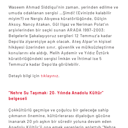
Waseem Ahmad Siddiqui’nin zaman, yerinden edilme ve
umuda odaklanan sergisi …Şimdi! (Evinizde kalabilir
miyim?) ve Nergis Abıyeva küratörlüğünde, Gülçin
Aksoy, Nancy Atakan, Gül Ilgaz ve Neriman Polat’ın
arşivlerinden bir seçki sunan ARADA 1997–2003:
Belgelerle Şakalaşıyoruz sergileri 12 Temmuz’a kadar
Depo’da ziyaretçiye açık olacak. Ateş Alpar’ın kişisel
hikâyesi üzerinden sınır, güvenlik ve mülksüzleştirme
konularını ele aldığı, Melih Aydemir ve Yıldız Öztürk
küratörlüğündeki sergisi İmkân ve İhtimal ise 5
Temmuz’a kadar Depo’da görülebilir.
Detaylı bilgi için
tıklayınız
.
“Nehre Su Taşımak: 20. Yılında Anadolu Kültür”
belgeseli
Çokkültürlü geçmişe ve çoğulcu bir geleceğe sahip
çıkmanın önemine, kültürlerarası diyaloğun gücüne
inanarak 20 yılı aşkın bir süredir yoluna devam eden
Anadolu Kültür’ü ona emek verenlerin anlattığı “Nehre