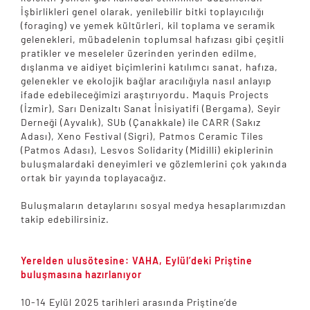
İşbirlikleri genel olarak, yenilebilir bitki toplayıcılığı
(foraging) ve yemek kültürleri, kil toplama ve seramik
gelenekleri, mübadelenin toplumsal hafızası gibi çeşitli
pratikler ve meseleler üzerinden yerinden edilme,
dışlanma ve aidiyet biçimlerini katılımcı sanat, hafıza,
gelenekler ve ekolojik bağlar aracılığıyla nasıl anlayıp
ifade edebileceğimizi araştırıyordu. Maquis Projects
(İzmir), Sarı Denizaltı Sanat İnisiyatifi (Bergama), Seyir
Derneği (Ayvalık), SUb (Çanakkale) ile CARR (Sakız
Adası), Xeno Festival (Sigri), Patmos Ceramic Tiles
(Patmos Adası), Lesvos Solidarity (Midilli) ekiplerinin
buluşmalardaki deneyimleri ve gözlemlerini çok yakında
ortak bir yayında toplayacağız.
Buluşmaların detaylarını sosyal medya hesaplarımızdan
takip edebilirsiniz.
Yerelden ulusötesine: VAHA, Eylül’deki Priştine
buluşmasına hazırlanıyor
10-14 Eylül 2025 tarihleri arasında Priştine’de