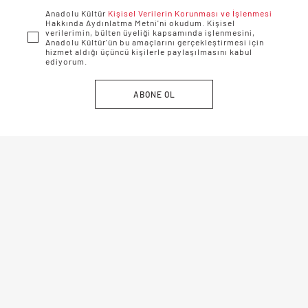
Anadolu Kültür
Kişisel Verilerin Korunması ve İşlenmesi
Hakkında Aydınlatma Metni'ni okudum. Kişisel
verilerimin, bülten üyeliği kapsamında işlenmesini,
Anadolu Kültür'ün bu amaçlarını gerçekleştirmesi için
hizmet aldığı üçüncü kişilerle paylaşılmasını kabul
ediyorum.
ABONE OL
Anadolu Kültür © 2019-2022 / Tüm hakları saklıdır