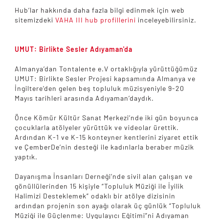
Hub’lar hakkında daha fazla bilgi edinmek için web
sitemizdeki
VAHA III hub profillerini
inceleyebilirsiniz.
UMUT: Birlikte Sesler Adıyaman'da
Almanya’dan Tontalente e.V ortaklığıyla yürüttüğümüz
UMUT: Birlikte Sesler Projesi kapsamında Almanya ve
İngiltere’den gelen beş topluluk müzisyeniyle 9-20
Mayıs tarihleri arasında Adıyaman’daydık.
Önce Kömür Kültür Sanat Merkezi’nde iki gün boyunca
çocuklarla atölyeler yürüttük ve videolar ürettik.
Ardından K-1 ve K-15 konteyner kentlerini ziyaret ettik
ve ÇemberDe’nin desteği ile kadınlarla beraber müzik
yaptık.
Dayanışma İnsanları Derneği’nde sivil alan çalışan ve
gönüllülerinden 15 kişiyle “Topluluk Müziği ile İyilik
Halimizi Desteklemek” odaklı bir atölye dizisinin
ardından projenin son ayağı olarak üç günlük “Topluluk
Müziği ile Güçlenme: Uygulayıcı Eğitimi”ni Adıyaman