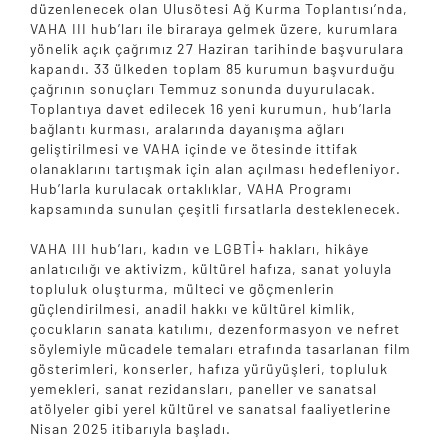
düzenlenecek olan Ulusötesi Ağ Kurma Toplantısı’nda,
VAHA III hub’ları ile biraraya gelmek üzere, kurumlara
yönelik açık çağrımız 27 Haziran tarihinde başvurulara
kapandı. 33 ülkeden toplam 85 kurumun başvurduğu
çağrının sonuçları Temmuz sonunda duyurulacak.
Toplantıya davet edilecek 16 yeni kurumun, hub’larla
bağlantı kurması, aralarında dayanışma ağları
geliştirilmesi ve VAHA içinde ve ötesinde ittifak
olanaklarını tartışmak için alan açılması hedefleniyor.
Hub’larla kurulacak ortaklıklar, VAHA Programı
kapsamında sunulan çeşitli fırsatlarla desteklenecek.
VAHA III hub’ları, kadın ve LGBTİ+ hakları, hikâye
anlatıcılığı ve aktivizm, kültürel hafıza, sanat yoluyla
topluluk oluşturma, mülteci ve göçmenlerin
güçlendirilmesi, anadil hakkı ve kültürel kimlik,
çocukların sanata katılımı, dezenformasyon ve nefret
söylemiyle mücadele temaları etrafında tasarlanan film
gösterimleri, konserler, hafıza yürüyüşleri, topluluk
yemekleri, sanat rezidansları, paneller ve sanatsal
atölyeler gibi yerel kültürel ve sanatsal faaliyetlerine
Nisan 2025 itibarıyla başladı.