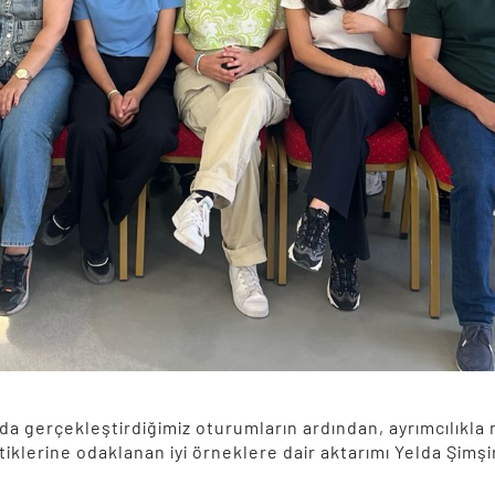
ında gerçekleştirdiğimiz oturumların ardından, ayrımcılıkl
klerine odaklanan iyi örneklere dair aktarımı Yelda Şimşir