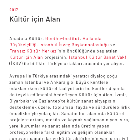
2017 -
Kültür için Alan
Anadolu Kültür,
Goethe-Institut
,
Hollanda
Büyükelçiliği
,
İstanbul İsveç Başkonsolosluğu
ve
Fransız Kültür Merkezi
’nin öncülüğünde başlatılan
Kültür için Alan
projesinin,
İstanbul Kültür Sanat Vakfı
(İKSV) ile birlikte Türkiye ortakları arasında yer alıyor.
Avrupa ile Türkiye arasındaki yaratıcı diyalog çoğu
zaman İstanbul ve Ankara gibi büyük kentlere
odaklanırken; kültürel faaliyetlerin bu kentler dışında
da teşvik edilmesini hedefleyen Kültür için Alan, İzmir,
Diyarbakır ve Gaziantep’te kültür sanat altyapısını
desteklemek üzere, toplumsal fayda ve sürdürülebilirlik
öncelikleriyle yola çıktı. Sanatın her alanında kültürel
projelere ortam, mekân ve kaynak sağlamanın yanı sıra,
yerel kurumlar ve sanat alanında üretim yapan
profesyonellere farklı eğitim ve gelişim olanakları
sunuyor; sanatçılar ve kültür aktörlerinin yanı sıra sivil