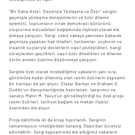
"Bir Daha Asla!: Geçmişle Yüzleşme ve Özür" sergisi,
geçmişle yüzleşme deneyimlerini ve özür dileme
eylemini, toplumların ortak demokrasi kültürünü
oluşturma mücadelesi bağlamında ilişkisel olarak ele
almaya çalışıyor. Sergi, sekiz vakaya yakından bakarak
geçmişte yaşanan hak ihlalleri, katliamlar, soykırım ve
insanlık suçlarıyla devletlerin nasıl yüzleştikleri, hangi
süreçlerden geçtikleri, nasıl özür diledikleri ve dilenen
özrün anlamı üzerine düşünmeye çalışıyor.
Sergide özel olarak incelediğimiz vakaların yanı sıra,
günümüze kadar dilenmiş olan resmî özürlerin kapsamlı
bir haritası da yer alıyor. Elazar Barkan ve Graham G.
Dodds'un danışmanlığında hazırlanan, tasarımcı ve
sanatçı Mahir M. Yavuz'un görselleştirdiği bu özel proje,
resmi özürleri, tarihsel bağlam ve mekân ilişkisi
üzerinden ele alıyor.
Proje dâhilinde iki de kitap hazırlandı. Serginin
tamamlayıcısı niteliğindeki katalog, Depo'dan ücretsiz
edinilebilir. Sergi kapsamında ele aldığımız vakaların