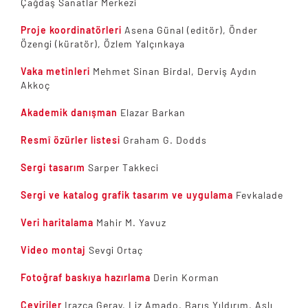
Çağdaş Sanatlar Merkezi
Proje koordinatörleri
Asena Günal (editör), Önder
Özengi (küratör), Özlem Yalçınkaya
Vaka metinleri
Mehmet Sinan Birdal, Derviş Aydın
Akkoç
Akademik danışman
Elazar Barkan
Resmî özürler listesi
Graham G. Dodds
Sergi tasarım
Sarper Takkeci
Sergi ve katalog grafik tasarım ve uygulama
Fevkalade
Veri haritalama
Mahir M. Yavuz
Video montaj
Sevgi Ortaç
Fotoğraf baskıya hazırlama
Derin Korman
Çeviriler
Irazca Geray, Liz Amado, Barış Yıldırım, Aslı