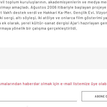
sivil toplum kuruluşlarının, akademisyenlerin ve medya m
ü olmayı amaçladı. Ağustos 2006 itibariyle başlayan proje
 Vakfı destek verdi ve Hakkari Ka-Mer, Gençlik Evi, Vizyo
 iki sergi, altı söyleşi, iki atölye ve onlarca film gösterim
ek olarak, yerel kültür-sanat dergisi Ajar'ı hazırlayan gen
rmaya yönelik bir çalışma gerçekleştirildi.
malarından haberdar olmak için e-mail listemize üye olabil
ABONE 