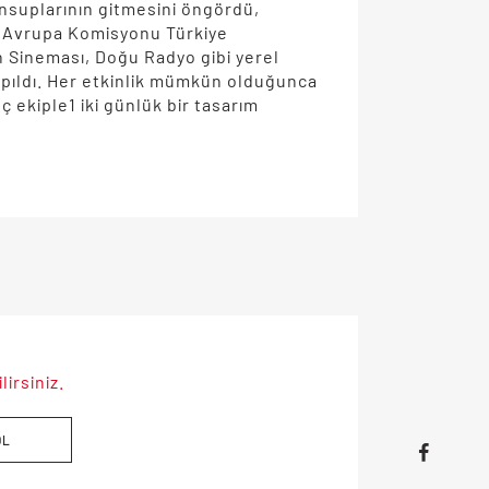
ensuplarının gitmesini öngördü,
ye Avrupa Komisyonu Türkiye
n Sineması, Doğu Radyo gibi yerel
i yapıldı. Her etkinlik mümkün olduğunca
ç ekiple1 iki günlük bir tasarım
irsiniz.
OL