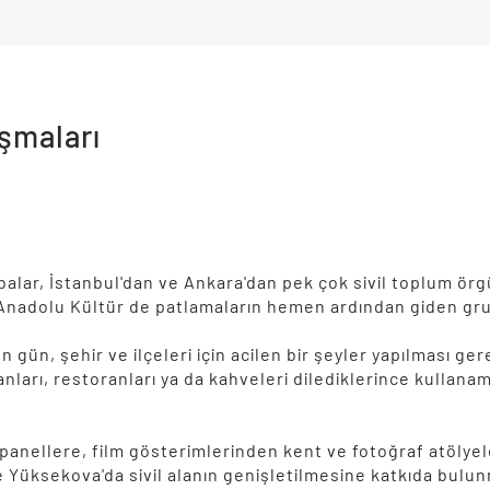
şmaları
balar, İstanbul'dan ve Ankara'dan pek çok sivil toplum ör
 Anadolu Kültür de patlamaların hemen ardından giden gru
 gün, şehir ve ilçeleri için acilen bir şeyler yapılması ge
ları, restoranları ya da kahveleri dilediklerince kullanam
panellere, film gösterimlerinden kent ve fotoğraf atölyel
e Yüksekova'da sivil alanın genişletilmesine katkıda bulu