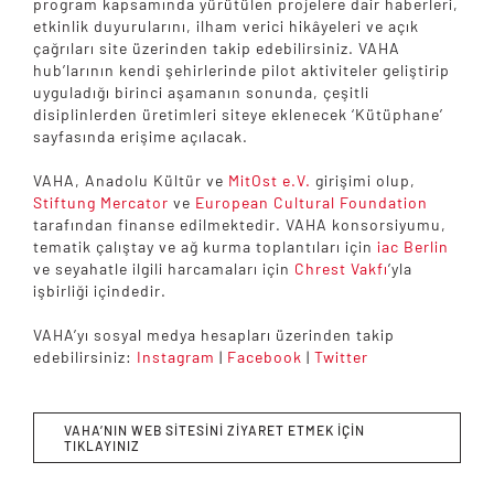
program kapsamında yürütülen projelere dair haberleri,
etkinlik duyurularını, ilham verici hikâyeleri ve açık
çağrıları site üzerinden takip edebilirsiniz. VAHA
hub’larının kendi şehirlerinde pilot aktiviteler geliştirip
uyguladığı birinci aşamanın sonunda, çeşitli
disiplinlerden üretimleri siteye eklenecek ‘Kütüphane’
sayfasında erişime açılacak.
VAHA, Anadolu Kültür ve
MitOst e.V.
girişimi olup,
Stiftung Mercator
ve
European Cultural Foundation
tarafından finanse edilmektedir. VAHA konsorsiyumu,
tematik çalıştay ve ağ kurma toplantıları için
iac Berlin
ve seyahatle ilgili harcamaları için
Chrest Vakfı
’yla
işbirliği içindedir.
VAHA’yı sosyal medya hesapları üzerinden takip
edebilirsiniz:
Instagram
|
Facebook
|
Twitter
VAHA’NIN WEB SİTESİNİ ZİYARET ETMEK İÇİN
TIKLAYINIZ