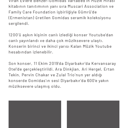
Viran Evlere Benzer–Gomidas Vartabed'in Müzik Mirası
kitabının tanıtımının yanı sıra Muscari Association ve
Family Care Foundation işbirliğiyle Gümrü'de
(Ermenistan) üretilen Gomidas seramik koleksiyonu
sergilendi.
1200'ü aşkın kişinin canlı izlediği konser Youtube'dan
canlı yayınlandı ve daha çok müziksevere ulaştı.
Konserin birinci ve ikinci yarısı Kalan Müzik Youtube
hesabından izlenebilir.
Son konser, 11 Ekim 2019'da Diyarbakır'da Kervansaray
Otel'de gerçekleştirildi. Ara Dinkjian, Ari Hergel, Ertan
Tekin, Pervin Chakar ve Zulal Trio'nun yer aldığı
konserde Gomidas'ın sesi Diyarbakır'da 600'e yakın
müziksevere ulaşmış oldu.