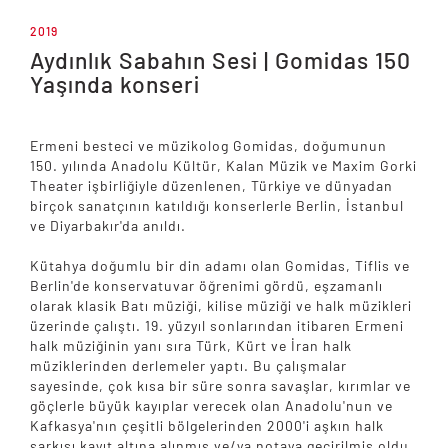
2019
Aydınlık Sabahın Sesi | Gomidas 150
Yaşında konseri
Ermeni besteci ve müzikolog Gomidas, doğumunun
150. yılında Anadolu Kültür, Kalan Müzik ve Maxim Gorki
Theater işbirliğiyle düzenlenen, Türkiye ve dünyadan
birçok sanatçının katıldığı konserlerle Berlin, İstanbul
ve Diyarbakır'da anıldı.
Kütahya doğumlu bir din adamı olan Gomidas, Tiflis ve
Berlin'de konservatuvar öğrenimi gördü, eşzamanlı
olarak klasik Batı müziği, kilise müziği ve halk müzikleri
üzerinde çalıştı. 19. yüzyıl sonlarından itibaren Ermeni
halk müziğinin yanı sıra Türk, Kürt ve İran halk
müziklerinden derlemeler yaptı. Bu çalışmalar
sayesinde, çok kısa bir süre sonra savaşlar, kırımlar ve
göçlerle büyük kayıplar verecek olan Anadolu'nun ve
Kafkasya'nın çeşitli bölgelerinden 2000'i aşkın halk
şarkısı kayıt altına alınmış ve/ya notaya geçirilmiş oldu.