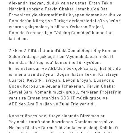
Alexandr Iradyan, duduk ve ney ustası Ertan Tekin,
Mardinli soprano Pervin Chakar, İstanbul'da Batı
Ermenicesiyle alternatif müzik yapan Vomank grubu ve
Gomidas'ın Kürtçe ve Türkçe derlemelerini gün yüzüne
çıkaran çalışmalarıyla bilinen Yerkaran Projesi,
Gomidas'ı anmak için “Voicing Gomidas” konserine
katıldılar.
7 Ekim 2019'da İstanbul'daki Cemal Reşit Rey Konser
Salonu'nda gerçekleştirilen “Aydınlık Sabahın Sesi |
Gomidas 150 Yaşında” konserine Türkiye'den,
Ermenistan'dan ve ABD'den pek çok sanatçı katıldı. Bu
isimler arasında Aynur Doğan, Ertan Tekin, Karatzayn
Quartet, Kevork Tavityan, Levon Eroyan, Lusavoriç
Çocuk Korosu ve Sevana Tchakerian, Pervin Chakar,
Şevval Sam, Vomank müzik grubu, Yerkaran Projesi'nin
yanı sıra Ermenistan'dan GOGHT müzik grubu ve
ABD'den Ara Dinkjian ve Zulal Trio yer aldı.
Konser öncesinde, fuaye alanında Birzamanlar
Yayıncılık tarafından hazırlanan Gomidas sergisi ve
Melissa Bilal ve Burcu Yıldız'ın kaleme aldığı Kalbim O