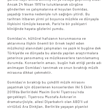
Ancak 24 Nisan 1915'te tutuklanarak sürgüne
gönderilen ve çalışmalarına el koyulan Gomidas,
yaşadığı travma nedeniyle ruh sağlığını yitirdi. Bu
tarihten itibaren yirmi yıl boyunca müzikle ve dünyayla
ilişkisini tümüyle keserek, Paris'te bir psikiyatri
kliniğinde hayata gözlerini yumdu.
Gomidas'ın, kültürel hafızanın korunmasına ve
aktarımına ilişkin önemli bir örnek teşkil eden
müzikoloji alanındaki çalışmaları ne yazık ki bugüne dek
Türkiye'de ve dünyada bu alanda yapılan araştırmalara
yeterince yansımamış ve müzikseverlere tanıtılamamış
durumda. Konserlerin amacı, bugün hak ettiği yerde adı
anılmayan Gomidas'ı tanıtmak ve onun bıraktığı müzik
mirasına dikkat çekmektir.
Gomidas'ın bıraktığı bu çokdilli müzik mirasını
yaşatmak için düzenlenen konserlerden ilki 5 Ekim
2019'da Berlin'deki Maxim Gorki Tiyatrosu'nda
gerçekleşti. Tiyatrocu Mustafa Avkıran'ın
dramaturjisiyle, ailesi Diyarbakırlı olan ABD'li ud
virtüözü Ara Dinkjian, Berlin'de yaşayan piyanist